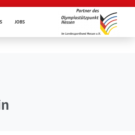
S
JOBS
in