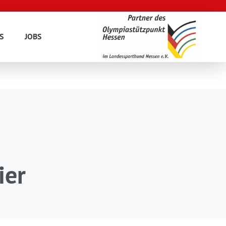
S
JOBS
ier