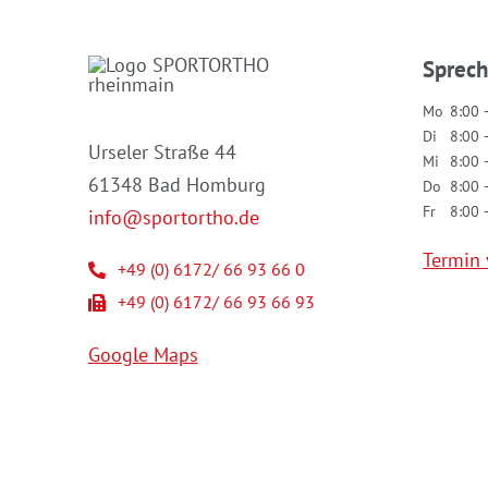
Sprec
Mo
8:00 
Di
8:00 
Urseler Straße 44
Mi
8:00 
61348 Bad Homburg
Do
8:00 
Fr
8:00 
info@sportortho.de
Termin 
+49 (0) 6172/ 66 93 66 0
+49 (0) 6172/ 66 93 66 93
Google Maps