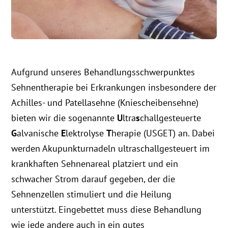
Aufgrund unseres Behandlungsschwerpunktes
Sehnentherapie bei Erkrankungen insbesondere der
Achilles- und Patellasehne (Kniescheibensehne)
bieten wir die sogenannte
U
ltra
s
challgesteuerte
G
alvanische
E
lektrolyse
T
herapie (USGET) an. Dabei
werden Akupunkturnadeln ultraschallgesteuert im
krankhaften Sehnenareal platziert und ein
schwacher Strom darauf gegeben, der die
Sehnenzellen stimuliert und die Heilung
unterstützt. Eingebettet muss diese Behandlung
wie jede andere auch in ein gutes