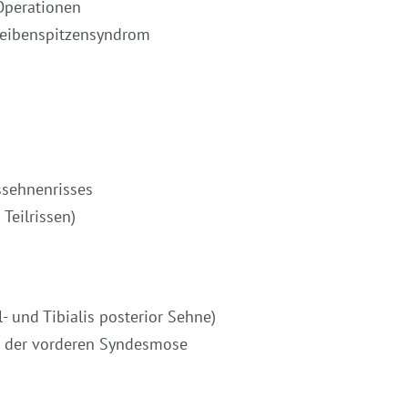
Operationen
heibenspitzensyndrom
essehnenrisses
Teilrissen)
und Tibialis posterior Sehne)
d der vorderen Syndesmose